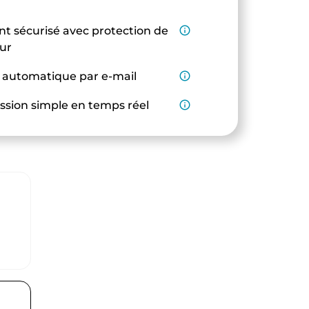
t sécurisé avec protection de
info_outline
eur
 automatique par e-mail
info_outline
ssion simple en temps réel
info_outline