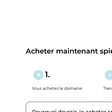
Acheter maintenant spie
1.
shopping_cart
arrow_forward
Vous achetez le domaine
Tran
Pourquoi devrais-je acheter s