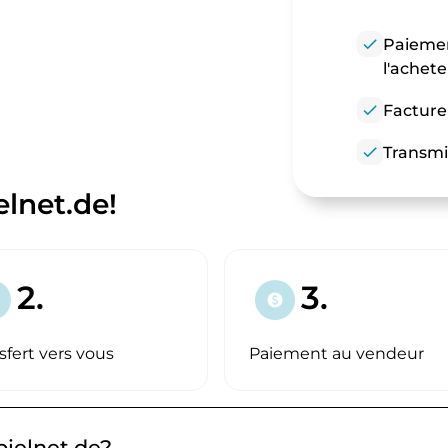
check
Paiemen
l'achet
check
Facture
check
Transmi
lnet.de!
2.
3.
paid
sfert vers vous
Paiement au vendeur
pielnet.de?